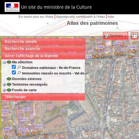
Un site du ministère de la Culture
|
|
En savoir plus sur l'Atlas
Apporter une contribution à l'Atlas
Aide
Atlas des patrimoines
Territoire
Recherche simple
Recherche avancée
Gérer l'affichage de la légende
Ma sélection
Domaines nationaux - Ile-de-France
Immeubles classés ou inscrits - Val-de-Marne - 94
Données externes
Territoires renseignés
Fonds de carte
Télécharger